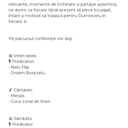
relevante, momente de închinare și părtășie autentică,
ne dorim ca fiecare tânăr prezent să plece încurajat,
întărit și motivat să trăiască pentru Dumnezeu în
fiecare zi.
Pe parcursul conferinței vor sluji:
📅 Vineri seara
🎙️ Predicatori:
• Nelu Filip
• Onisim Botezatu
🎵 Cântăreți:
• Messis
• Corul zonal de tineri
📅 Sâmbătă
🎙️ Predicator: