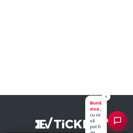
×
Bună
ziua
,
cu ce
vă
pot fi
de