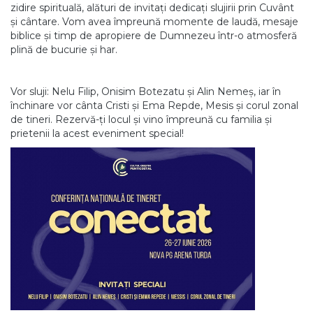
zidire spirituală, alături de invitați dedicați slujirii prin Cuvânt
și cântare. Vom avea împreună momente de laudă, mesaje
biblice și timp de apropiere de Dumnezeu într-o atmosferă
plină de bucurie și har.
Vor sluji: Nelu Filip, Onisim Botezatu și Alin Nemeș, iar în
închinare vor cânta Cristi și Ema Repde, Mesis și corul zonal
de tineri. Rezervă-ți locul și vino împreună cu familia și
prietenii la acest eveniment special!