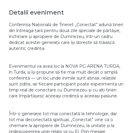
Detalii eveniment
Conferința Națională de Tineret „Conectat” adună tineri
din întreaga țară pentru două zile speciale de părtășie,
închinare și apropiere de Dumnezeu, într-un cadru
dedicat acestei generații care își dorește să trăiască
autentic credința.
Evenimentul va avea loc la NOVA PG ARENA TURDA,
în Turda, și își propune să fie mai mult decât o simplă
conferință — un loc unde inimile sunt atinse, relațiile
sunt zidite, iar fiecare participant poate experimenta un
timp real de conectare cu Dumnezeu și cu alți tineri
care împărtășesc aceeași credință și aceeași pasiune.
Într-o generație tot mai conectată la tehnologie, dar
tot mai deconectată spiritual, „Conectat” vine ca o
chemare la apropiere de Dumnezeu, la unitate și la
redescoperirea unei relații vii cu El. Prin mesaje