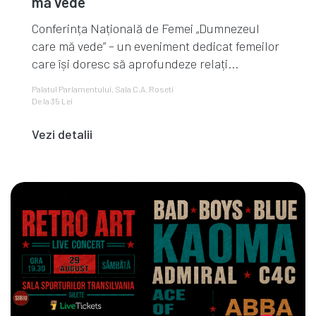
mă vede
Conferința Națională de Femei „Dumnezeul
care mă vede” – un eveniment dedicat femeilor
care își doresc să aprofundeze relați...
Palatul Parlamentului, Sala C.A. Roseti
De la 35 Lei
Vezi detalii