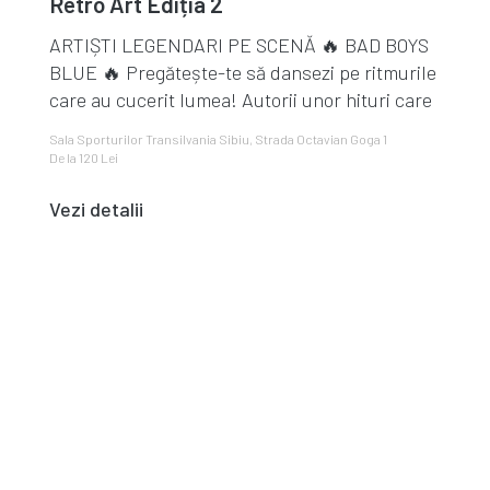
Retro Art Ediția 2
ARTIȘTI LEGENDARI PE SCENĂ 🔥 BAD BOYS
BLUE 🔥 Pregătește-te să dansezi pe ritmurile
care au cucerit lumea! Autorii unor hituri care
au făcu...
Sala Sporturilor Transilvania Sibiu, Strada Octavian Goga 1
De la 120 Lei
Vezi detalii