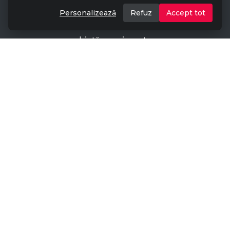
Despre Noi
Personalizează
Refuz
Accept tot
Contact
Listă evenimente
Aplicatie scanare
Program de afiliere
Termeni și condiții
GDPR
Politica de cookies
ANPC