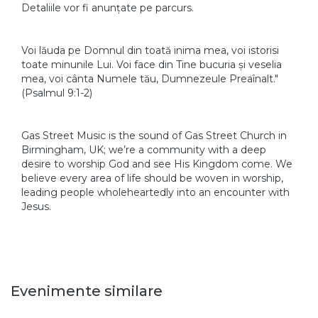
Detaliile vor fi anunțate pe parcurs.
Voi lăuda pe Domnul din toată inima mea, voi istorisi
toate minunile Lui. Voi face din Tine bucuria și veselia
mea, voi cânta Numele tău, Dumnezeule Preaînalt."
(Psalmul 9:1‭-‬2)
Gas Street Music is the sound of Gas Street Church in
Birmingham, UK; we’re a community with a deep
desire to worship God and see His Kingdom come. We
believe every area of life should be woven in worship,
leading people wholeheartedly into an encounter with
Jesus.
Evenimente similare