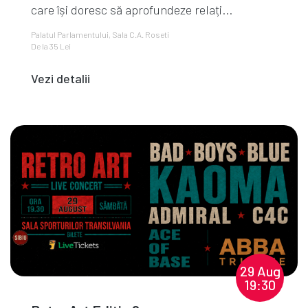
care își doresc să aprofundeze relați...
Palatul Parlamentului, Sala C.A. Roseti
De la 35 Lei
Vezi detalii
29 Aug
19:30